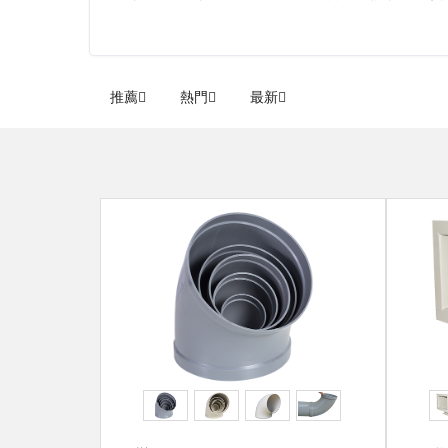
推薦
熱門
最新