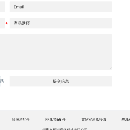
提交信息
噴淋塔配件
PP風管&配件
實驗室通風設備
酸洗
深圳市熙誠環保科技有限公司