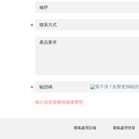
個人信息授權與保護聲明
廢氣處理設備
廢氣處理答疑