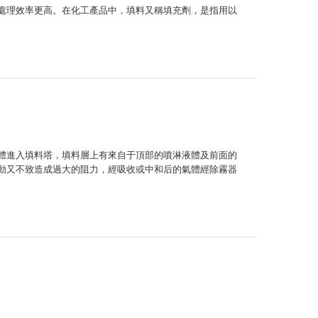
處理效率更高。在化工產品中，填料又稱填充劑，是指用以
體進入填料塔，填料層上有來自于頂部的噴淋液體及前面的
動又不致造成過大的阻力，經吸收或中和后的氣體經除霧器