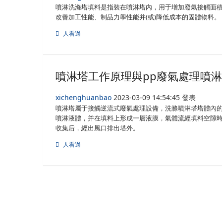
噴淋洗滌塔填料是指裝在噴淋塔內，用于增加廢氣接觸面
改善加工性能、制品力學性能并(或)降低成本的固體物料。
人看過
噴淋塔工作原理與pp廢氣處理噴
xichenghuanbao
2023-03-09 14:54:45 發表
噴淋塔屬于接觸逆流式廢氣處理設備，洗滌噴淋塔塔體內
噴淋液體，并在填料上形成一層液膜，氣體流經填料空隙
收集后，經出風口排出塔外。
人看過