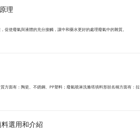
原理
積，促使廢氣與液體的充分接觸，讓中和藥水更好的處理廢氣中的雜質。
質方面有：陶瓷、不銹鋼、PP塑料；廢氣噴淋洗滌塔填料形狀名稱方面有：
填料選用和介紹