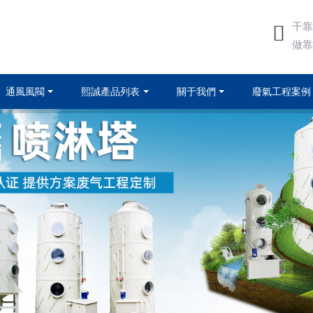
干靠
做靠
通風風閥
熙誠產品列表
關于我們
廢氣工程案例