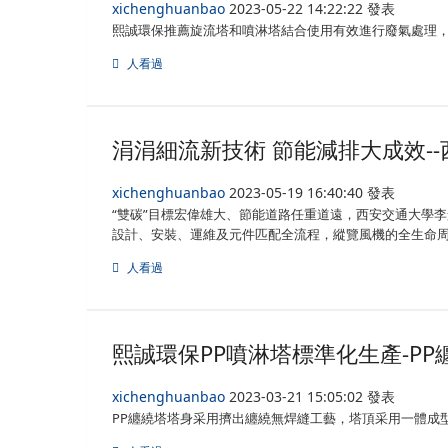
xichenghuanbao
2023-05-22 14:22:22 發表
熙誠環保推薦旋流塔和噴淋塔結合使用有效進行廢氣處理
人看過
涓涓細流新技術 節能減排大成效-
xichenghuanbao
2023-05-19 16:40:40 發表
“雙碳”目標宏偉雄大、節能道路任重道遠，西安交通大學
設計、安裝、運維及元件匹配全流程，縱覽風機的全生命周
人看過
熙誠環保PP噴淋塔標準化生產-PP
xichenghuanbao
2023-03-21 15:05:02 發表
PP纏繞塔塔身采用擠出纏繞無焊縫工藝，塔頂采用一體成