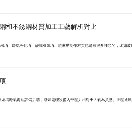
璃鋼和不銹鋼材質加工工藝解析對比
洗滌塔、廢氣凈化塔、酸堿廢氣塔。噴淋塔制作材質也是有很多種類的，比如玻
項
噴淋塔廢氣處理設備后端，廢氣處理設備內部壓力相對于大氣為負壓。正壓通