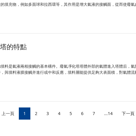
積的填充物，例如多面球和拉西環等，其作用是增大氣液的接觸面，從而使廢氣
淋塔的特點
的填料是氣液兩相接觸的基本構件。廢氣凈化塔塔體外部的氣體進入塔體后，氣
時，與填料液膜接觸并進行或中和反應，填料層能提供足夠大表面積，對氣體流
上一頁
1
2
3
4
5
6
7
...14
下一頁