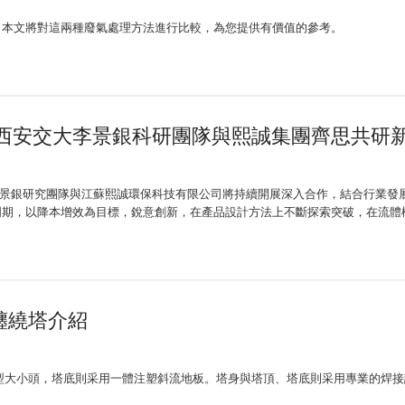
，本文將對這兩種廢氣處理方法進行比較，為您提供有價值的參考。
-西安交大李景銀科研團隊與熙誠集團齊思共研
李景銀研究團隊與江蘇熙誠環保科技有限公司將持續開展深入合作，結合行業發
期，以降本增效為目標，銳意創新，在產品設計方法上不斷探索突破，在流體機
纏繞塔介紹
型大小頭，塔底則采用一體注塑斜流地板。塔身與塔頂、塔底則采用專業的焊