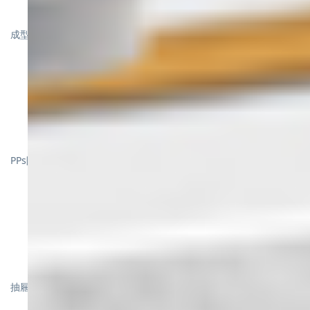
成型PP風管/PPs阻燃風管
PP噴淋塔
PPs阻燃洗滌塔
臥式PP噴淋塔
抽屜式活性炭吸附箱
V0PPs阻燃噴淋塔