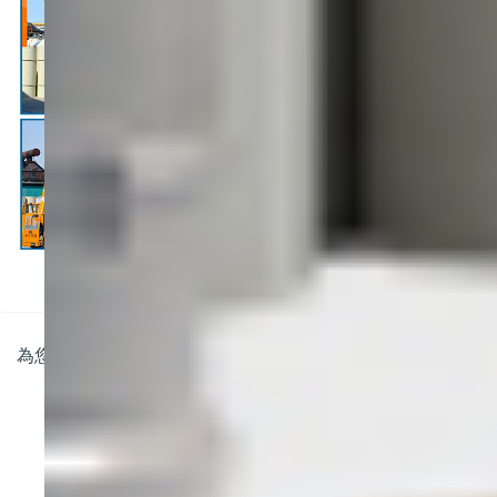
標簽:
PP噴淋塔
PP旋流塔
為您推薦