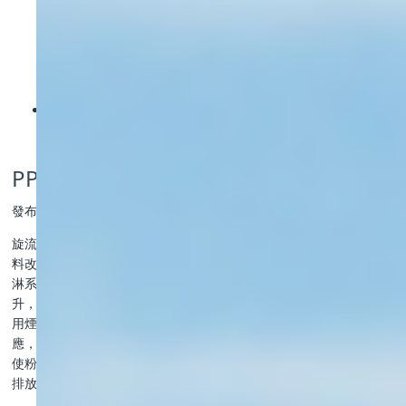
PP旋流塔
發布時間：2021-12-29 09:52:47
旋流塔是處理粉塵設備，結構與噴淋塔結構同樣，主要是由格柵板填
料改變為旋流葉片、噴淋系統。右下往上，分別是：順時針葉片加噴
淋系統；旋流塔內設計多套旋流裝置，經過初級凈化的煙氣旋轉上
升，由于旋流裝置設計合理，旋流氣動裝置具有導向和接力作用，利
用煙氣自身的動能產生氣動旋流，氣液兩相充分接觸，進行傳質反
應，逆時針葉片加噴淋系統，起到一個順逆兩相氣體相沖變化，從而
使粉塵流入塔底；大小頭除霧層，起到一個不能讓水份跟隨氣體流出
排放。