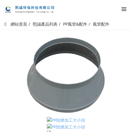
網站首頁
熙誠產品列表
PP風管&配件
風管配件