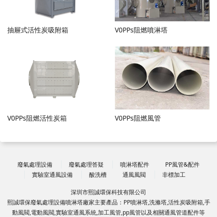
抽屜式活性炭吸附箱
V0PPs阻燃噴淋塔
V0PPs阻燃活性炭箱
V0PPs阻燃風管
廢氣處理設備
廢氣處理答疑
噴淋塔配件
PP風管&配件
實驗室通風設備
酸洗槽
通風風閥
非標加工
深圳市熙誠環保科技有限公司
熙誠環保廢氣處理設備噴淋塔廠家主要產品：PP噴淋塔,洗滌塔,活性炭吸附箱,手
動風閥,電動風閥,實驗室通風系統,加工風管,pp風管以及相關通風管道配件等