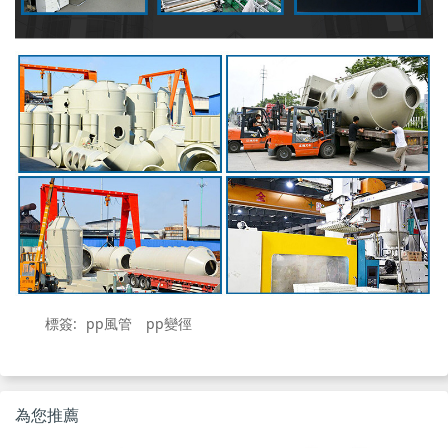
標簽:
pp風管
pp變徑
為您推薦